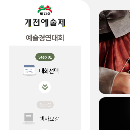
예술경연대회
Step 01
대회선택
Step 02
행사요강