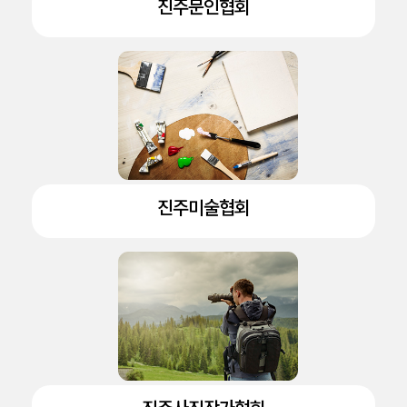
진주문인협회
진주미술협회