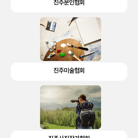
진주문인협회
진주미술협회