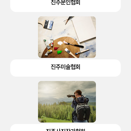
진주문인협회
진주미술협회